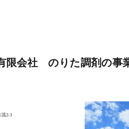
有限会社 のりた調剤の事
流2-3