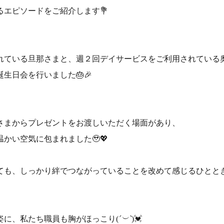
るエピソードをご紹介します💐
れている旦那さまと、週２回デイサービスをご利用されている奥
生日会を行いました🎂🎉
さまからプレゼントをお渡しいただく場面があり、
かい空気に包まれました🥹💖
ても、しっかり絆でつながっていることを改めて感じるひとと
姿に、私たち職員も胸がほっこり(
´
︶`
)💓