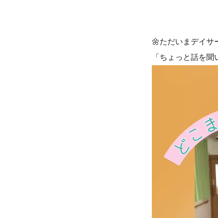
🌼ただいまデイサ
「ちょっと話を聞
動
画
プ
レ
ー
ヤ
ー