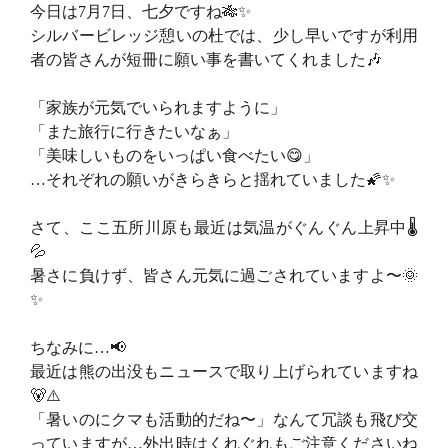
今日は7月7日、七夕ですね🎋✨
シルバービレッジ憩いの杜では、少し早いですが利用
者の皆さんが短冊に願い事を書いてくれました🎶
「家族が元気でいられますように」
「また旅行に行きたいなぁ」
「美味しいものをいっぱい食べたい😋」
…それぞれの願いがきらきらと揺れていました🌠✨
さて、ここ五所川原も最近は気温がぐんぐん上昇中🌡️
💦
暑さに負けず、皆さん元気に過ごされていますよ〜🌞
✨
ちなみに…📢
最近は熊の出没もニュースで取り上げられていますね
🐻⚠️
「暑いのにクマも活動的だね〜」なんて冗談も飛び交
っていますが…外出時はくれぐれもご注意くださいね