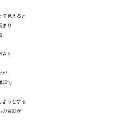
けて見えると
高まり
然。
弱さを
だが、
謝罪で
しようとする
らの言動が