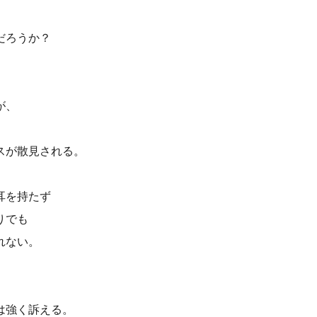
だろうか？
が、
スが散見される。
耳を持たず
りでも
れない。
は強く訴える。