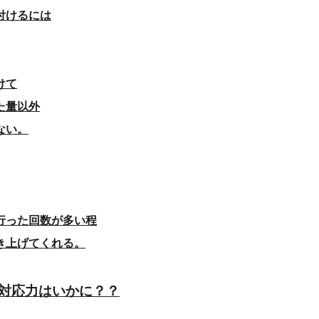
付けるには
けて
た量以外
ない。
行った回数が多い程
き上げてくれる。
対応力はいかに？？