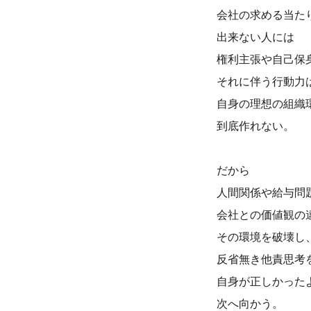
会社の求める当た
出来ない人には
権利主張や自己保
それに伴う行動力
自身の理想の組織
到底作れない。
だから
人間関係や
給与問
会社との価値観の
その環境を破壊し
反省無き他責思考
自身が正しかった
次へ向かう。