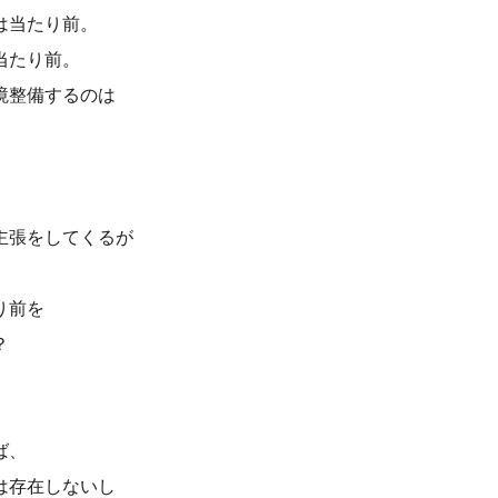
は当たり前。
当たり前。
境整備するのは
主張をしてくるが
り前を
？
ば、
は存在しないし