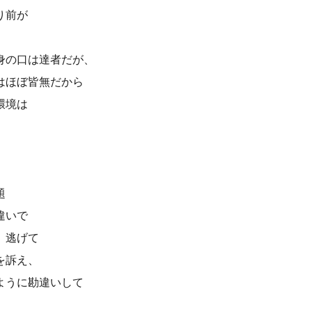
り前が
身の口は達者だが、
はほぼ皆無だから
環境は
題
違いで
、逃げて
を訴え、
ように勘違いして