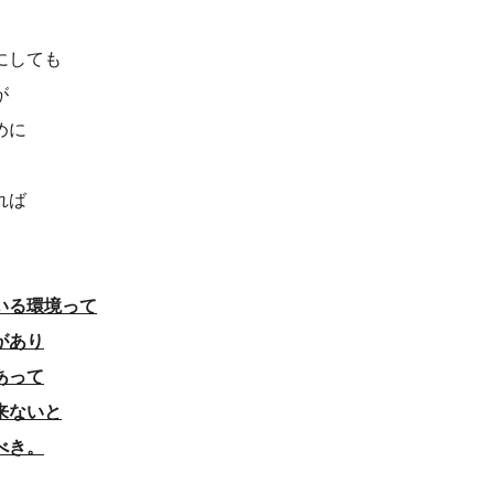
にしても
が
めに
れば
。
いる環境って
があり
あって
来ないと
べき。