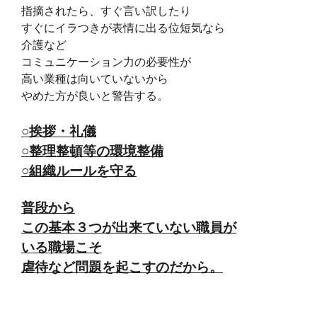
指摘されたら、すぐ言い訳したり
すぐにイラつきが表情に出る位
短気なら
介護など
コミュニケーション力の必要性が
高い業種は向いていないから
やめた方が良いと警告する。
○挨拶・礼儀
○整理整頓等の環境整備
○組織ルールを守る
普段から
この基本３つが出来ていない職員が
いる職場こそ
虐待など問題を起こすのだから。