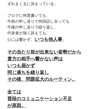
ずれまくるに決まっている。
ブログに何度書いても、
午前の申し送りで何回話し合っても
午後の申し送りで繰り返し、
代表者が
強く訴えても
いつも他人事
心には響かず、
。
その当たり前が出来ない姿勢だから
貴方の相手へ響かない声は
いつも届かず
同じ過ちを繰り返し
その後、問題拡大のルーティン。
全ては
普段のコミュニケーション不足
が原因。