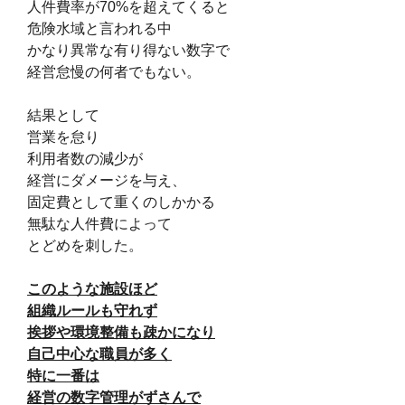
人件費率が70%を超えてくると
危険水域と言われる中
かなり異常な有り得ない数字で
経営怠慢の何者でもない。
結果として
営業を怠り
利用者数の減少が
経営にダメージを与え、
固定費として重くのしかかる
無駄な人件費によって
とどめを刺した。
このような施設ほど
組織ルールも守れず
挨拶や環境整備も疎かになり
自己中心な職員が多く
特に一番は
経営の数字管理がずさんで