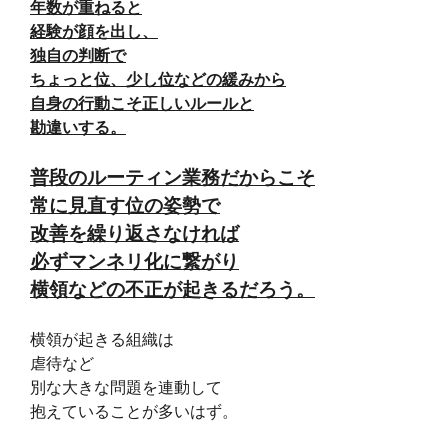
年数が重ねると
経験が顔を出し、
独自の判断で
ちょっと位、少し位などの緩みから
自身の行動こそ正しいルールと
勘違いする。
普段のルーティン業務だからこそ
常に見直す位の姿勢で
改善を繰り返さなければ
必ずマンネリ化に繋がり
横領などの不正が起きるだろう。
横領が起きる組織は
虐待など
別な大きな問題を連動して
抱えていることが多いはず。