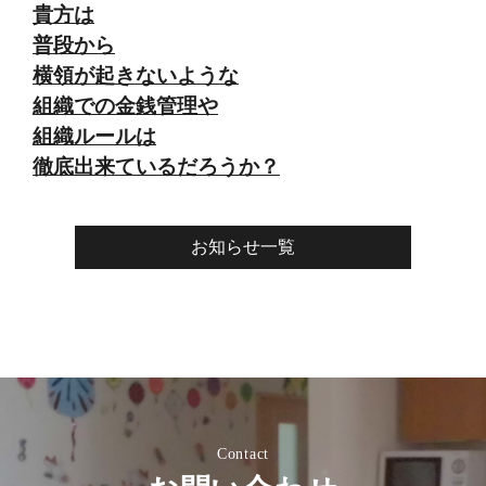
貴方は
普段から
横領が起きないような
組織での金銭管理や
組織ルールは
徹底出来ているだろうか？
お知らせ一覧
Contact