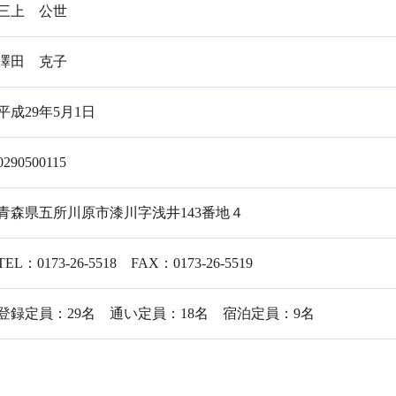
三上 公世
澤田 克子
平成29年5月1日
0290500115
青森県五所川原市漆川字浅井143番地４
TEL：
0173-26-5518
FAX：0173-26-5519
登録定員：29名 通い定員：18名 宿泊定員：9名